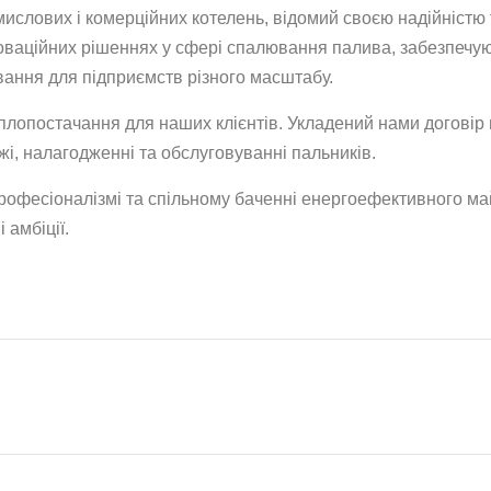
ислових і комерційних котелень, відомий своєю надійністю 
нноваційних рішеннях у сфері спалювання палива, забезпечу
ання для підприємств різного масштабу.
еплопостачання для наших клієнтів. Укладений нами договір
жі, налагодженні та обслуговуванні пальників.
рофесіоналізмі та спільному баченні енергоефективного ма
 амбіції.