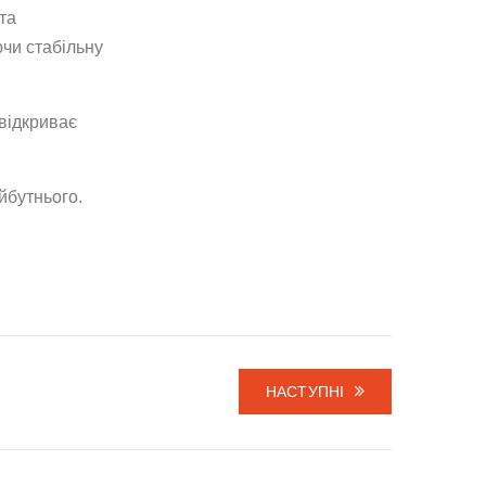
та
ючи стабільну
 відкриває
йбутнього.
НАСТУПНІ