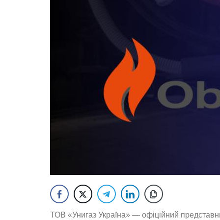
ТОВ «Унигаз Україна» — офіційний представник