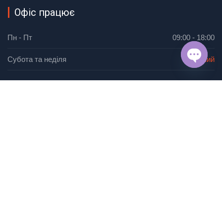
Офіс працює
Пн - Пт
09:00 - 18:00
Субота та неділя
Вихідний
OPEN
CHAT
Ми працюємо для того, щоб забезпечити надійну та
ефективну роботу інженерних систем на підприємствах
і в житлових будинках.
З'явились питання?