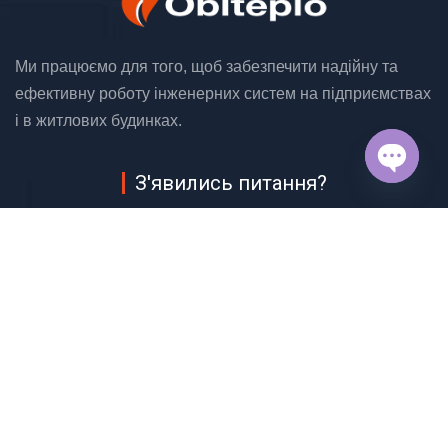
Ми працюємо для того, щоб забезпечити надійну та
ефективну роботу інженерних систем на підприємствах
і в житлових будинках.
З'явились питання?
OPEN
CHAT
(048) 706 36 34
ЗАЛИШИТИ ЗАЯВКУ
Облтепло
Copyright © 2026
. Все права защищены.