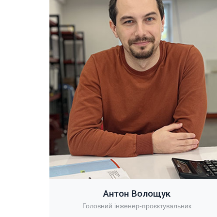
Антон Волощук
Головний інженер-проєктувальник